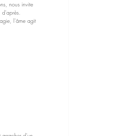
ns, nous invite 
 d'après.
agie, l'âme agit 
t arracher d'un 